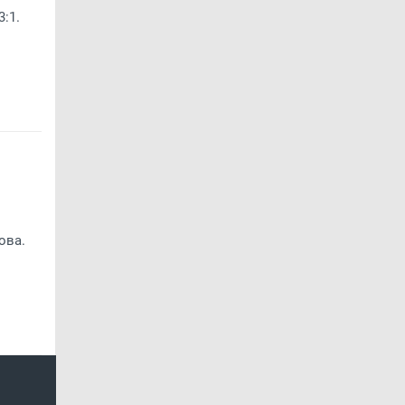
:1.
ова.