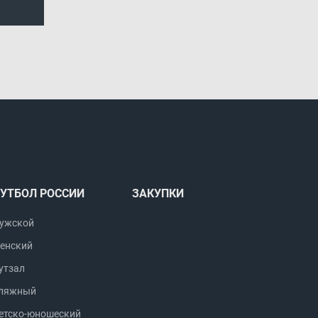
УТБОЛ РОССИИ
ЗАКУПКИ
ужской
енский
утзал
ляжный
етско-юношеский