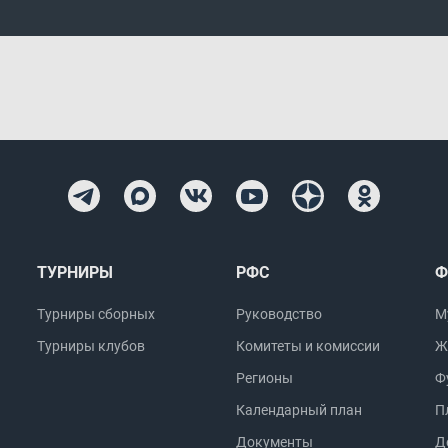
ТУРНИРЫ
РФС
Ф
Турниры сборных
Руководство
М
Турниры клубов
Комитеты и комиссии
Ж
Регионы
Ф
Календарный план
П
Документы
Д